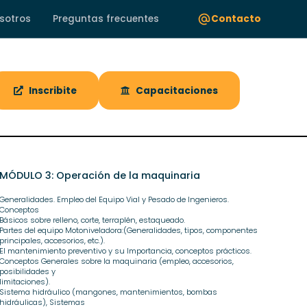
sotros
Preguntas frecuentes
Contacto
Inscribite
Capacitaciones
MÓDULO 3: Operación de la maquinaria
Generalidades. Empleo del Equipo Vial y Pesado de Ingenieros.
Conceptos
Básicos sobre relleno, corte, terraplén, estaqueado.
Partes del equipo Motoniveladora:(Generalidades, tipos, componentes
principales, accesorios, etc.).
El mantenimiento preventivo y su Importancia, conceptos prácticos.
Conceptos Generales sobre la maquinaria (empleo, accesorios,
posibilidades y
limitaciones).
Sistema hidráulico (mangones, mantenimientos, bombas
hidráulicas), Sistemas